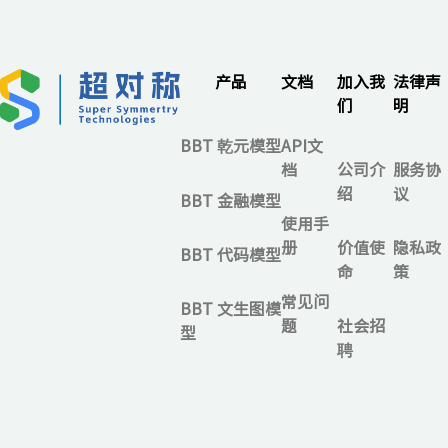
产品
文档
加入我
法律声
们
明
BBT 乾元模型
API文
档
公司介
服务协
绍
议
BBT 金融模型
使用手
册
价值使
隐私政
BBT 代码模型
命
策
常见问
BBT 文生图模
题
社会招
型
聘