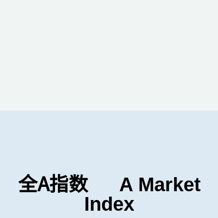
全A指数
A Market
Index